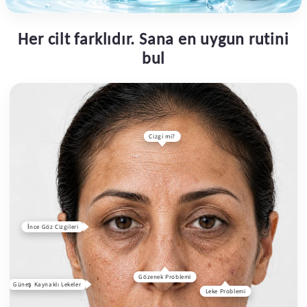
Her cilt farklıdır. Sana en uygun rutini
bul
?Çizgi mi
İnce Göz Çizgileri
Gözenek Problemi
Güneş Kaynaklı Lekeler
Leke Problemi