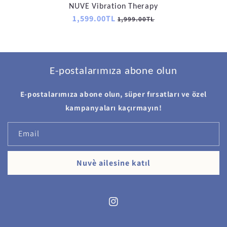
NUVE Vibration Therapy
Regular
1,599.00TL
Sale
1,999.00TL
price
price
E-postalarımıza abone olun
E-postalarımıza abone olun, süper fırsatları ve özel
kampanyaları kaçırmayın!
Email
Nuvè ailesine katıl
Instagram